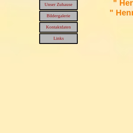
" He
Unser Zuhause
" He
Bildergalerie
Kontaktdaten
Links